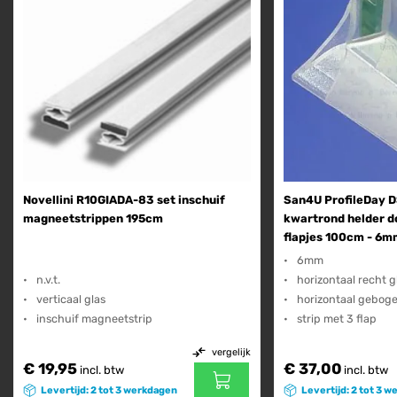
Novellini R10GIADA-83 set inschuif
San4U ProfileDay 
magneetstrippen 195cm
kwartrond helder d
flapjes 100cm - 6m
6mm
n.v.t.
horizontaal recht g
verticaal glas
horizontaal geboge
inschuif magneetstrip
strip met 3 flap
vergelijk
€ 19,95
€ 37,00
incl. btw
incl. btw
Levertijd: 2 tot 3 werkdagen
Levertijd: 2 tot 3 