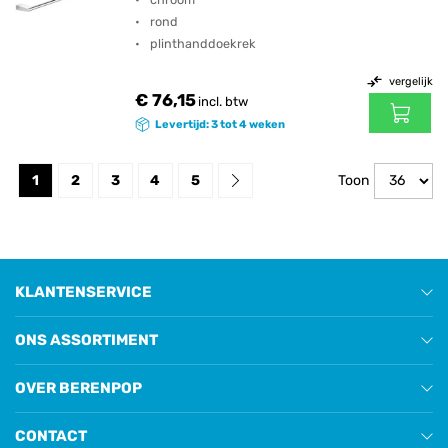
rond
plinthanddoekrek
vergelijk
€ 76,15
incl. btw
Levertijd: 3 tot 4 weken
1
2
3
4
5
Toon
KLANTENSERVICE
ONS ASSORTIMENT
OVER BERENPOP
CONTACT