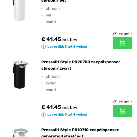
chroom/ wit
chroom
wit
wand
vergelijk
€ 41,45
incl. btw
Levertijd: 3 tot 4 weken
Pressalit Style PR20700 zeepdispenser
chroom/ zwart
chroom
zwart
wand
vergelijk
€ 41,45
incl. btw
Levertijd: 3 tot 4 weken
Pressalit Style PR10710 zeepdispenser
geborsteld staal/ wit