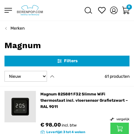
0
Merken
Magnum
Filters
61
producten
Magnum 825881 F32 Slimme WiFi
thermostaat incl. vloersensor Grafietzwart –
RAL 9011
vergelijk
€ 98,00
incl. btw
Levertijd: 3 tot 4 weken