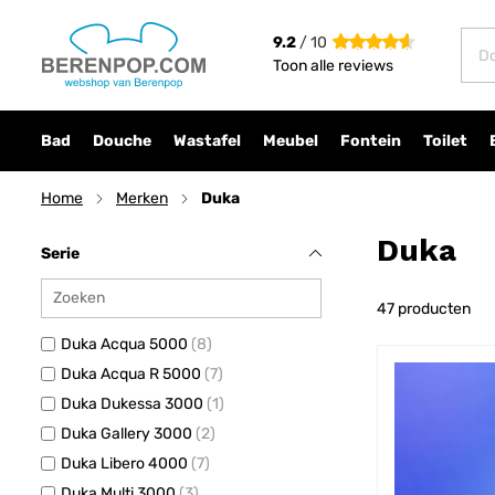
9.2
/ 10
Toon alle reviews
Bad
Douche
Wastafel
Meubel
Fontein
Toilet
Home
Merken
Duka
Duka
Serie
47
producten
Duka Acqua 5000
8
Duka Acqua R 5000
7
Duka Dukessa 3000
1
Duka Gallery 3000
2
Duka Libero 4000
7
Duka Multi 3000
3