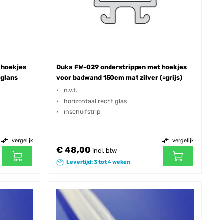
 hoekjes
Duka FW-029 onderstrippen met hoekjes
gglans
voor badwand 150cm mat zilver (=grijs)
n.v.t.
horizontaal recht glas
inschuifstrip
vergelijk
vergelijk
€ 48,00
incl. btw
Levertijd: 3 tot 4 weken