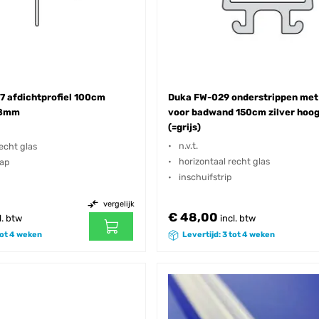
 afdichtprofiel 100cm
Duka FW-029 onderstrippen met
 8mm
voor badwand 150cm zilver hoo
(=grijs)
n.v.t.
echt glas
horizontaal recht glas
lap
inschuifstrip
vergelijk
€ 48,00
l. btw
incl. btw
tot 4 weken
Levertijd: 3 tot 4 weken