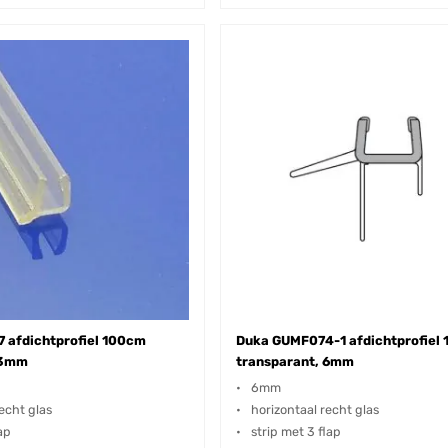
 afdichtprofiel 100cm
Duka GUMF074-1 afdichtprofiel
 3mm
transparant, 6mm
6mm
echt glas
horizontaal recht glas
lap
strip met 3 flap