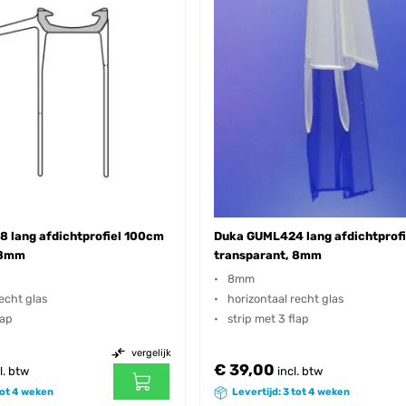
 lang afdichtprofiel 100cm
Duka GUML424 lang afdichtprof
 8mm
transparant, 8mm
8mm
echt glas
horizontaal recht glas
lap
strip met 3 flap
vergelijk
€ 39,00
l. btw
incl. btw
tot 4 weken
Levertijd: 3 tot 4 weken