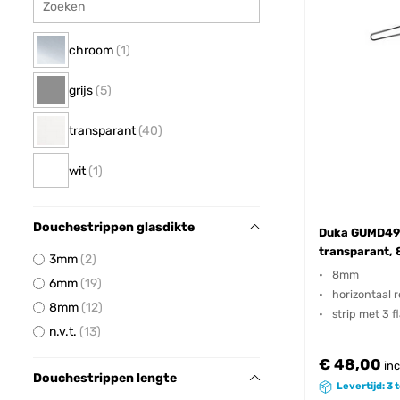
chroom
1
grijs
5
transparant
40
wit
1
Douchestrippen glasdikte
Duka GUMD498
transparant,
3mm
2
8mm
6mm
19
horizontaal r
8mm
12
strip met 3 f
n.v.t.
13
€ 48,00
inc
Douchestrippen lengte
Levertijd: 3 