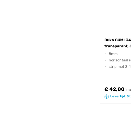
Duka GUML347
transparant,
8mm
horizontaal r
strip met 3 f
€ 42,00
inc
Levertijd: 3 