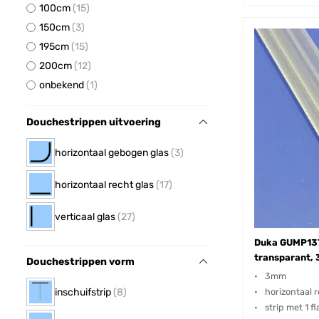
100cm
15
150cm
3
195cm
15
200cm
12
onbekend
1
Douchestrippen uitvoering
horizontaal gebogen glas
3
horizontaal recht glas
17
verticaal glas
27
Duka GUMP137
transparant,
Douchestrippen vorm
3mm
inschuifstrip
8
horizontaal r
strip met 1 f