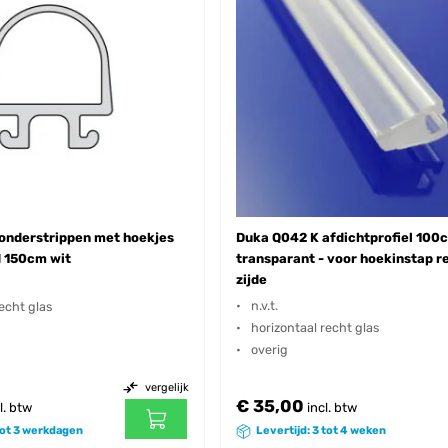
onderstrippen met hoekjes
Duka Q042 K afdichtprofiel 100
 150cm wit
transparant - voor hoekinstap r
zijde
n.v.t.
echt glas
horizontaal recht glas
overig
vergelijk
€ 35,00
l. btw
incl. btw
 tot 3 werkdagen
Levertijd: 3 tot 4 weken