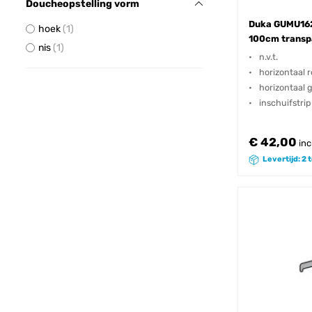
Doucheopstelling vorm
Duka GUMU162 
hoek
1
100cm transp
nis
1
n.v.t.
horizontaal r
horizontaal 
inschuifstrip
€ 42,00
inc
Levertijd: 2