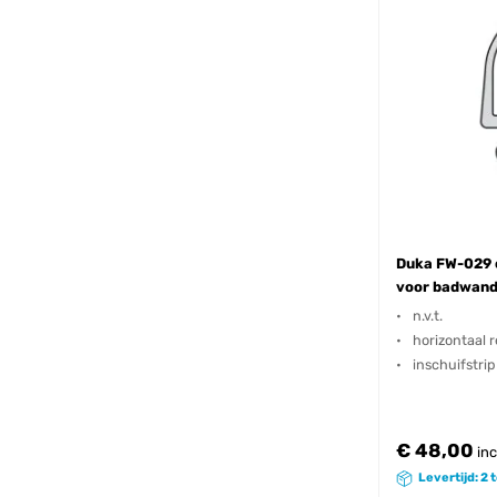
Duka FW-029 
voor badwand
n.v.t.
horizontaal r
inschuifstrip
€ 48,00
inc
Levertijd: 2