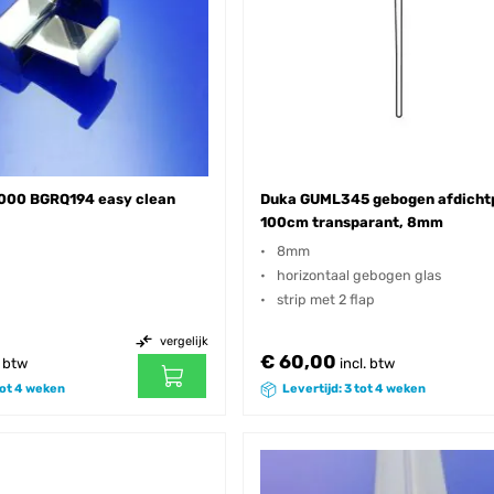
000 BGRQ194 easy clean
Duka GUML345 gebogen afdichtp
100cm transparant, 8mm
8mm
horizontaal gebogen glas
strip met 2 flap
vergelijk
€ 60,00
. btw
incl. btw
tot 4 weken
Levertijd: 3 tot 4 weken