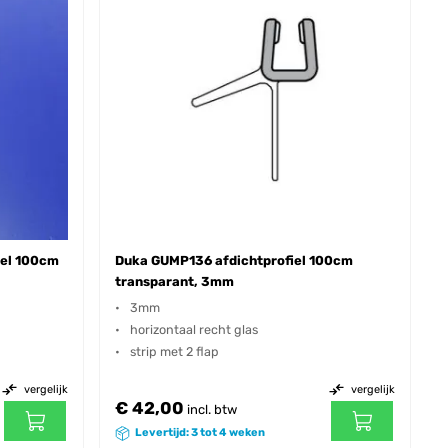
iel 100cm
Duka GUMP136 afdichtprofiel 100cm
transparant, 3mm
3mm
horizontaal recht glas
strip met 2 flap
vergelijk
vergelijk
€ 42,00
incl. btw
Levertijd: 3 tot 4 weken