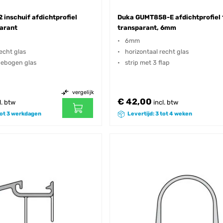
inschuif afdichtprofiel
Duka GUMT858-E afdichtprofiel
arant
transparant, 6mm
6mm
echt glas
horizontaal recht glas
gebogen glas
strip met 3 flap
vergelijk
€ 42,00
l. btw
incl. btw
 tot 3 werkdagen
Levertijd: 3 tot 4 weken