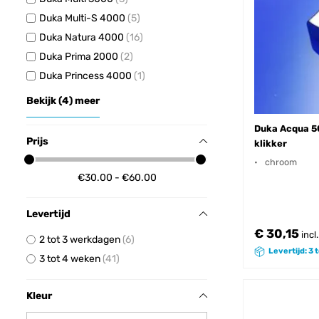
Duka Multi-S 4000
5
Duka Natura 4000
16
Duka Prima 2000
2
Duka Princess 4000
1
Bekijk (
4
) meer
Duka Acqua 5
Prijs
klikker
chroom
€30.00 - €60.00
Levertijd
€ 30,15
incl
2 tot 3 werkdagen
6
Levertijd: 3 
3 tot 4 weken
41
Kleur