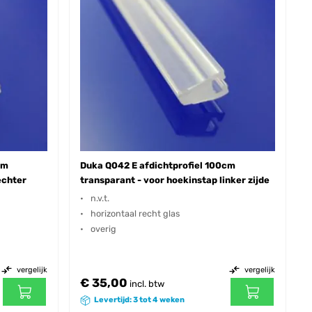
cm
Duka Q042 E afdichtprofiel 100cm
echter
transparant - voor hoekinstap linker zijde
n.v.t.
horizontaal recht glas
overig
vergelijk
vergelijk
€ 35,00
incl. btw
Levertijd: 3 tot 4 weken