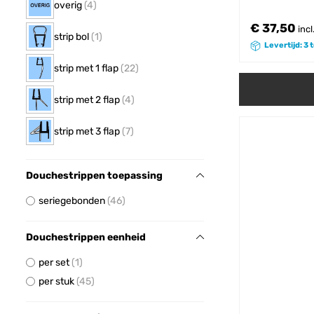
overig
4
€ 37,50
incl
strip bol
1
Levertijd: 3 
strip met 1 flap
22
strip met 2 flap
4
strip met 3 flap
7
Douchestrippen toepassing
seriegebonden
46
Douchestrippen eenheid
per set
1
per stuk
45