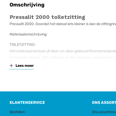
Omschrijving
Pressalit 2000 toiletzitting
Pressalit 2000. Doordat het deksel iets kleiner is dan de zittingr
Materiaalomschrijving:
TOILETZITTING:
Het materiaal bestaat uit door-en-door gekleurd thermohardende 
formaldehydehars, 28% cellulose en 5% mineralen, pigmenten, s
Lees meer
BUFFERS:
EVA (copolymeer van ethyleen en vinylacetaat).
DEMPERSET (alleen relevant voor toiletzittingen met soft close):
Hydraulische demper met kunststof demperhuis en metalen binnen
SCHARNIEREN:
KLANTENSERVICE
ONS ASSOR
Roestvrijstaal ASTM A351 grade CF-8. Samenstelling: chroom (Cr)
Bestellen
Ons assortime