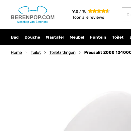
Pressalit 2000 124000-UN3999 toiletzitting me
9.2
/ 10
€ 96,70
incl. btw
Toon alle reviews
Bad
Douche
Wastafel
Meubel
Fontein
Toilet
Home
Toilet
Toiletzittingen
Pressalit 2000 124000