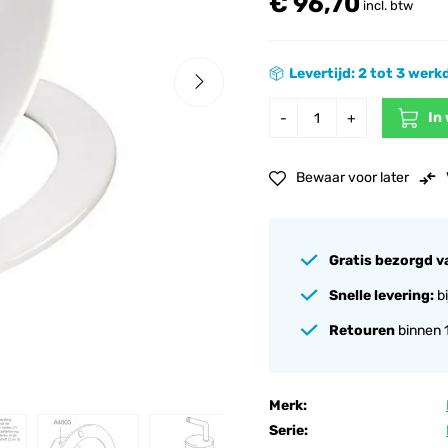
€ 96,70
incl. btw
Levertijd: 2 tot 3 wer
In
-
+
Bewaar voor later
Gratis bezorgd v
Snelle levering:
bi
Retouren
binnen 
Merk:
Serie: