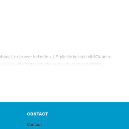
delijk zijn voor het milieu. UF-plastic bestaat uit 67% urea-
l 0,03% vrije formaldehyde en na uitharden nog minder.
CONTACT
ium, zwavel, titaan.
Contact