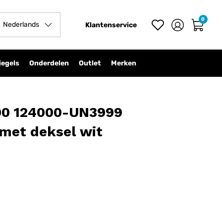
0
In winkelwagen
-
+
Nederlands
Klantenservice
iegels
Onderdelen
Outlet
Merken
000 124000-UN3999
g met deksel wit