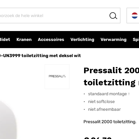
t deksel wit
Bidet
Kranen
Accessoires
Verlichting
Verwarming
Sp
-UN3999 toiletzitting met deksel wit
Pressalit 2
toiletzittin
standaard montage ↑
niet softclose
niet afneembaar
Pressalit 2000 toiletzitting.