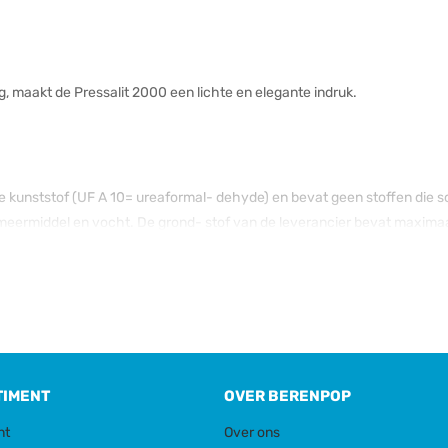
ing, maakt de Pressalit 2000 een lichte en elegante indruk.
kunststof (UF A 10= ureaformal- dehyde) en bevat geen stoffen die scha
meermiddel en vocht. De grond- stof van de leverancier bevat maximaa
werk. Dempingvloeistof: Olie op siliconenbasis.
TIMENT
OVER BERENPOP
 18-21%, nikkel (Ni) 8-11%, koolstof <0,08%, molybdeen, mangaan, silic
nt
Over ons