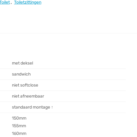
Toilet
,
Toiletzittingen
met deksel
sandwich
niet softclose
niet afneembaar
standaard montage ↑
150mm
155mm
160mm