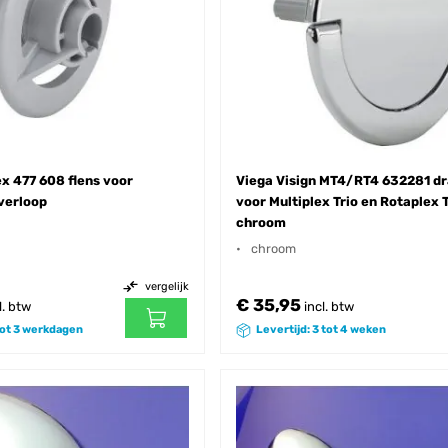
ex 477 608 flens voor
Viega Visign MT4/RT4 632281 dr
verloop
voor Multiplex Trio en Rotaplex T
chroom
chroom
vergelijk
€ 35,95
l. btw
incl. btw
 tot 3 werkdagen
Levertijd: 3 tot 4 weken