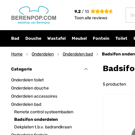
9.2
/ 10
Toon alle reviews
Bad
Douche
Wastafel
Meubel
Fontein
Toilet
Home
Onderdelen
Onderdelen bad
Badsifon onder
Badsif
Categorie
Onderdelen toilet
5
producten
Onderdelen douche
Onderdelen accessoires
Onderdelen bad
Remote control systeembaden
Badsifon onderdelen
Dekplaten t.b.v. badrandkraan