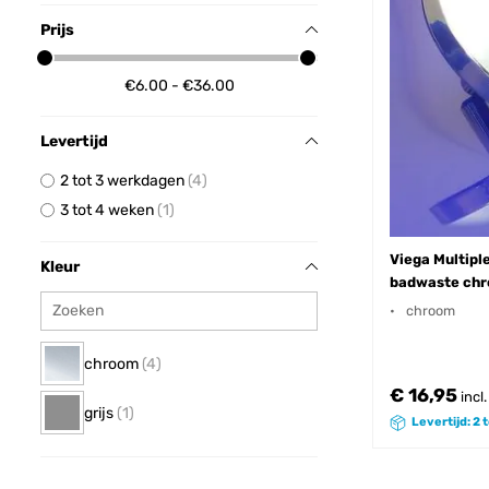
Prijs
€6.00 - €36.00
Levertijd
2 tot 3 werkdagen
4
3 tot 4 weken
1
Viega Multipl
Kleur
badwaste ch
chroom
chroom
4
€ 16,95
incl
grijs
1
Levertijd: 2