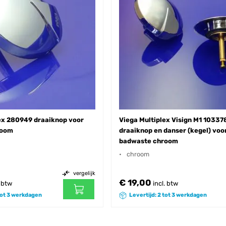
ex 280949 draaiknop voor
Viega Multiplex Visign M1 10337
room
draaiknop en danser (kegel) voo
badwaste chroom
chroom
vergelijk
€ 19,00
. btw
incl. btw
 tot 3 werkdagen
Levertijd: 2 tot 3 werkdagen