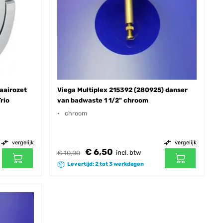
aairozet
Viega Multiplex 215392 (280925) danser
rio
van badwaste 1 1/2" chroom
chroom
vergelijk
vergelijk
€ 6,50
incl. btw
€ 10,00
Levertijd: 2 tot 3 werkdagen