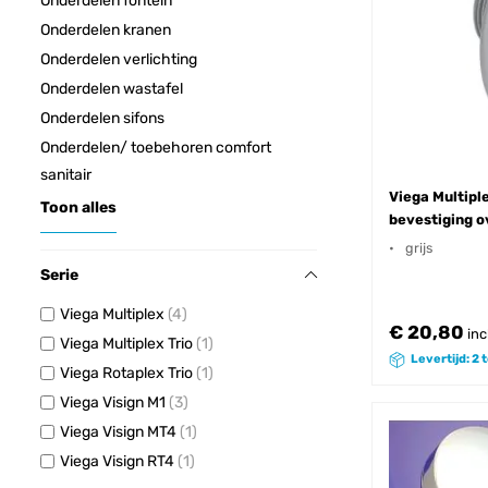
Onderdelen fontein
Onderdelen kranen
Onderdelen verlichting
Onderdelen wastafel
Onderdelen sifons
Onderdelen/ toebehoren comfort
sanitair
Viega Multipl
Toon alles
bevestiging o
grijs
Serie
Viega Multiplex
4
€ 20,80
inc
Viega Multiplex Trio
1
Levertijd: 2
Viega Rotaplex Trio
1
Viega Visign M1
3
Viega Visign MT4
1
Viega Visign RT4
1