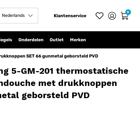
 PVD
0
In winkelwagen
-
+
Nederlands
Klantenservice
iegels
Onderdelen
Outlet
Merken
rukknoppen SET 66 gunmetal geborsteld PVD
ing 5-GM-201 thermostatische
endouche met drukknoppen
etal geborsteld PVD