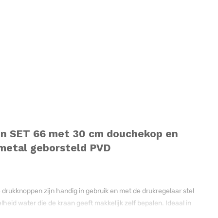
en SET 66 met 30 cm douchekop en
nmetal geborsteld PVD
drukknoppen zijn handig in gebruik en met de drukregelaar stel
eid water die de kraan geeft makkelijk zelf bepalen. Ideaal in