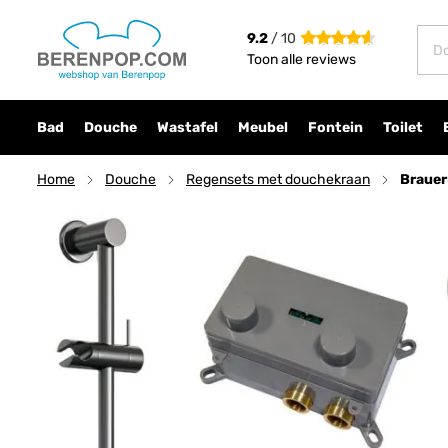
Brauer Carving 5-GM-201 thermostatische inb
9.2
/ 10
€ 1.717,10
incl. btw
Toon alle reviews
Bad
Douche
Wastafel
Meubel
Fontein
Toilet
Home
Douche
Regensets met douchekraan
Brauer