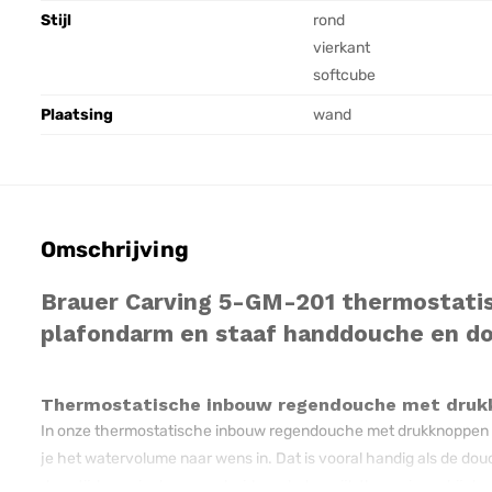
Stijl
rond
vierkant
softcube
Plaatsing
wand
Omschrijving
Brauer Carving 5-GM-201 thermostat
plafondarm en staaf handdouche en do
Thermostatische inbouw regendouche met druk
In onze thermostatische inbouw regendouche met drukknoppen komt
je het watervolume naar wens in. Dat is vooral handig als de dou
deze tijd waarin duurzaamheid een belangrijk thema is, en bij de 