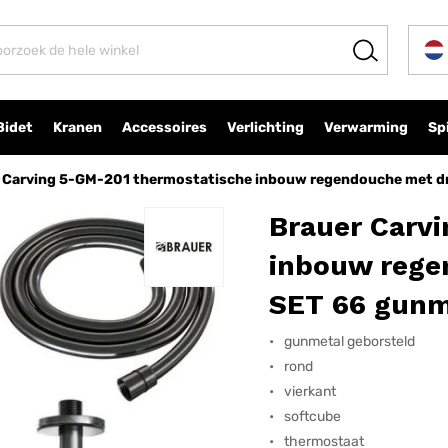
ouw regendouche met drukknoppen SET 66 gunmetal geborsteld
Bidet
Kranen
Accessoires
Verlichting
Verwarming
Sp
 Carving 5-GM-201 thermostatische inbouw regendouche met d
Brauer Carv
inbouw reg
SET 66 gunm
gunmetal geborsteld
rond
vierkant
softcube
thermostaat