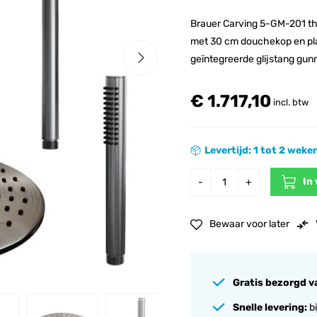
Brauer Carving 5-GM-201 t
met 30 cm douchekop en pl
geïntegreerde glijstang gu
€ 1.717,10
incl. btw
Levertijd: 1 tot 2 weke
In
-
+
Bewaar voor later
Gratis bezorgd v
Snelle levering:
bi