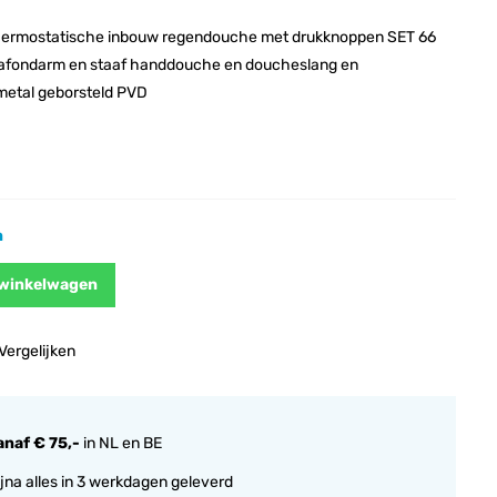
hermostatische inbouw regendouche met drukknoppen SET 66
afondarm en staaf handdouche en doucheslang en
nmetal geborsteld PVD
n
 winkelwagen
Vergelijken
anaf € 75,-
in NL en BE
jna alles in 3 werkdagen geleverd