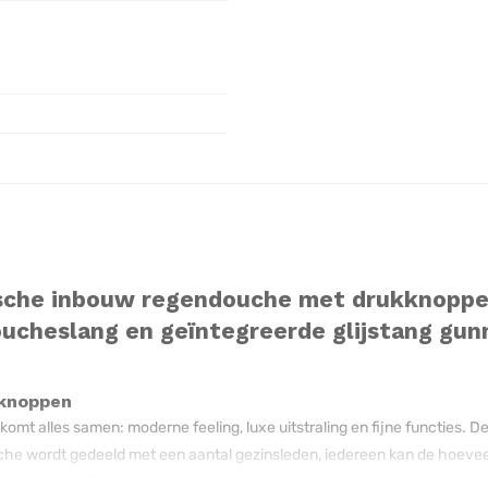
ische inbouw regendouche met drukknopp
ucheslang en geïntegreerde glijstang gu
knoppen
 alles samen: moderne feeling, luxe uitstraling en fijne functies. De 
che wordt gedeeld met een aantal gezinsleden, iedereen kan de hoeveelh
een meer leeft dan bij de ander.