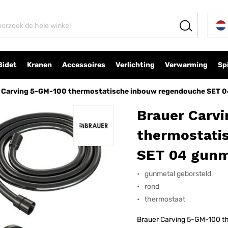
ouw regendouche SET 04 gunmetal geborsteld PVD
Bidet
Kranen
Accessoires
Verlichting
Verwarming
Sp
 Carving 5-GM-100 thermostatische inbouw regendouche SET 0
Brauer Carv
thermostati
SET 04 gunm
gunmetal geborsteld
rond
thermostaat
Brauer Carving 5-GM-100 t