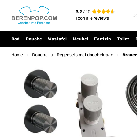
Brauer Carving 5-GM-100 thermostatische inb
9.2
/ 10
€ 1.402,30
incl. btw
Toon alle reviews
Bad
Douche
Wastafel
Meubel
Fontein
Toilet
Home
Douche
Regensets met douchekraan
Brauer