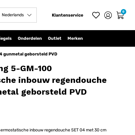
0
In winkelwagen
-
+
Nederlands
Klantenservice
iegels
Onderdelen
Outlet
Merken
4 gunmetal geborsteld PVD
ing 5-GM-100
sche inbouw regendouche
etal geborsteld PVD
hermostatische inbouw regendouche SET 04 met 30 cm