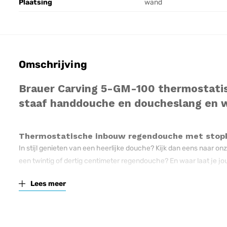
Plaatsing
wand
Omschrijving
Brauer Carving 5-GM-100 thermostat
staaf handdouche en doucheslang en 
Thermostatische inbouw regendouche met stop
In stijl genieten van een heerlijke douche? Kijk dan eens naa
een twintig of dertig centimeter regendouche? En waar laat je jo
Op zoek naar een hoofd- en handdouche die tegelijkertijd te geb
Lees meer
In de sets wordt gebruik gemaakt van een complete inbouw ther
of het toevoegen van een derde of vierde stopkraan voor extra h