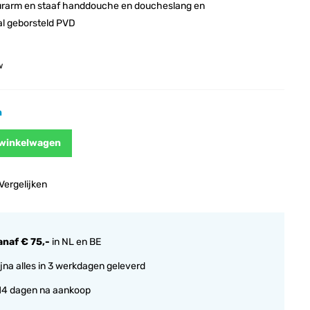
rarm en staaf handdouche en doucheslang en
l geborsteld PVD
w
n
 winkelwagen
Vergelijken
anaf € 75,-
in NL en BE
jna alles in 3 werkdagen geleverd
14 dagen na aankoop