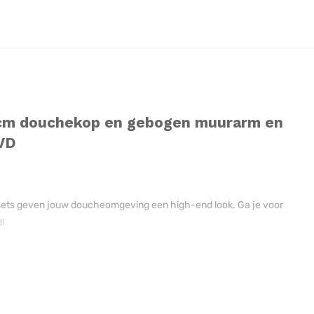
 cm douchekop en gebogen muurarm en
VD
 sets geven jouw doucheomgeving een high-end look. Ga je voor
!
an elkaar worden bedient.
. Een alternatieve plaatsing van de thermostaat en stopkranen,
u de modulaire variant van de thermostaat met stopkranen nodig.