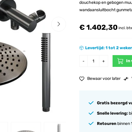
douchekop en gebogen muu
wandaansluitbocht gunmeta
€ 1.402,30
incl. bt
Levertijd: 1 tot 2 weke
In
-
+
Bewaar voor later
Gratis bezorgd v
Snelle levering:
bi
Retouren
binnen 